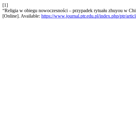
[1]
“Religia w obiegu nowoczesności – przypadek rytuału zhuyou w Ch
[Online]. Available:
https://www.journal.ptr.edu.pl/index.php/ptr/arti