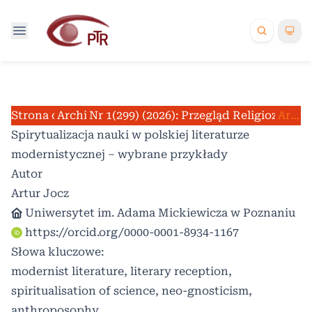
Strona domowa
Archiwum
Nr 1(299) (2026): Przegląd Religioznawc
/
/
Artykuły
Spirytualizacja nauki w polskiej literaturze
modernistycznej – wybrane przykłady
Autor
Artur Jocz
Uniwersytet im. Adama Mickiewicza w Poznaniu
https://orcid.org/0000-0001-8934-1167
Słowa kluczowe:
modernist literature, literary reception,
spiritualisation of science, neo-gnosticism,
anthroposophy