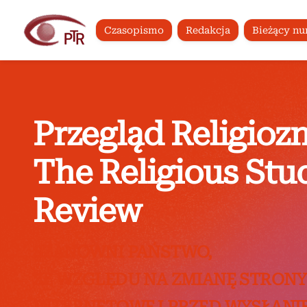
Czasopismo
Redakcja
Bieżący n
Przegląd Religioz
The Religious Stu
Review
SZANOWNI PAŃSTWO,
ZE WZGLĘDU NA ZMIANĘ STRONY