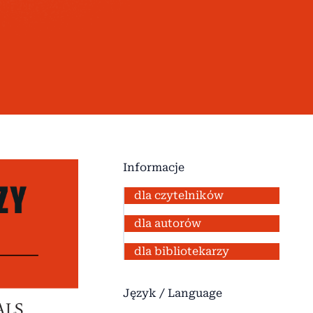
Informacje
dla czytelników
dla autorów
dla bibliotekarzy
Język / Language