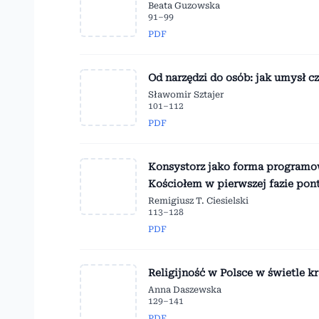
Beata Guzowska
91–99
PDF
Od narzędzi do osób: jak umysł c
Sławomir Sztajer
101–112
PDF
Konsystorz jako forma programow
Kościołem w pierwszej fazie pon
Remigiusz T. Ciesielski
113–128
PDF
Religijność w Polsce w świetle 
Anna Daszewska
129–141
PDF