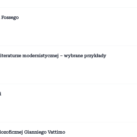
a Fossego
 literaturze modernistycznej – wybrane przykłady
i
filozoficznej Gianniego Vattimo