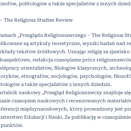
zofów, politologów a także specjalistów z innych dzied
 – The Religious Studies Review
łamach „Przeglądu Religioznawczego – The Religious St
likowane są artykuły teoretyczne, wyniki badań nad rel
ekłady tekstów źródłowych. Uznając religię za zjawisko
loaspektowe, redakcja czasopisma prócz religioznawcó
ółpracy orientalistów, filologów klasycznych, archeol
toryków, etnografów, socjologów, psychologów, filozof
itologów a także specjalistów z innych dziedzin.
rtalnik naukowy „Przegląd Religioznawczy znajduje się
azie czasopism naukowych i recenzowanych materiałó
ferencji międzynarodowych, który prowadzony jest pr
isterstwo Edukacji i Nauki. Za publikację w czasopiśmie
 punktów.