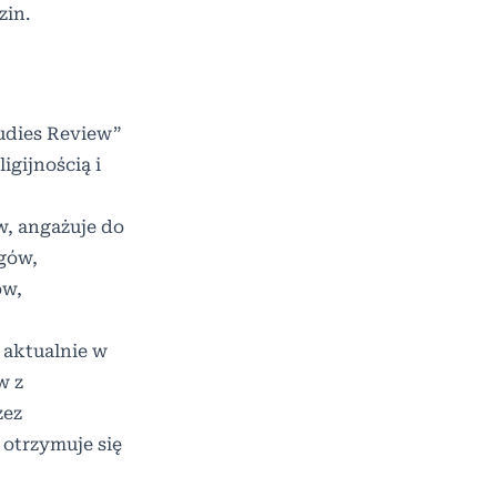
zin.
udies Review”
igijnością i
w, angażuje do
ogów,
ów,
 aktualnie w
w z
zez
 otrzymuje się