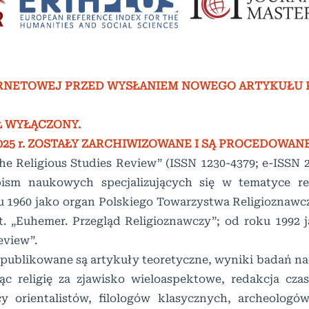
ERNETOWEJ PRZED WYSŁANIEM NOWEGO ARTYKUŁU 
Ł WYŁĄCZONY.
2025 r. ZOSTAŁY ZARCHIWIZOWANE I SĄ PROCEDOWANE
e Religious Studies Review” (ISSN 1230-4379; e-ISSN 2
ism naukowych specjalizujących się w tematyce rel
 1960 jako organ Polskiego Towarzystwa Religioznawcz
 „Euhemer. Przegląd Religioznawczy”; od roku 1992 j
eview”.
publikowane są artykuły teoretyczne, wyniki badań nad
ąc religię za zjawisko wieloaspektowe, redakcja cza
y orientalistów, filologów klasycznych, archeologów