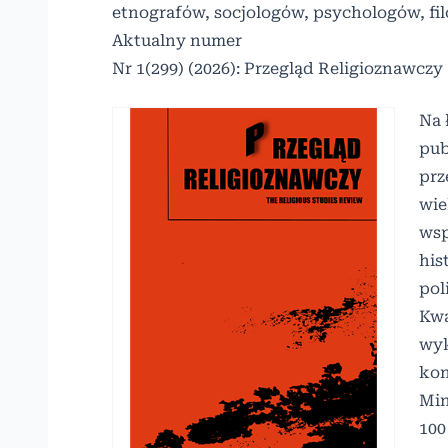
etnografów, socjologów, psychologów, filo
Aktualny numer
Nr 1(299) (2026): Przegląd Religioznawczy
Na 
pub
prz
wie
wsp
his
pol
Kwa
wyk
kon
Min
100