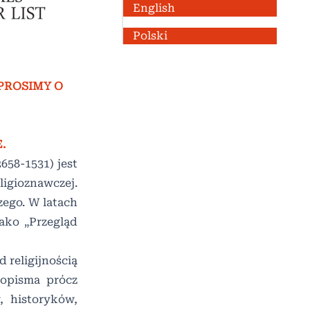
English
Polski
PROSIMY O
.
658-1531) jest
igioznawczej.
ego. W latach
ako „Przegląd
 religijnością
sopisma prócz
, historyków,