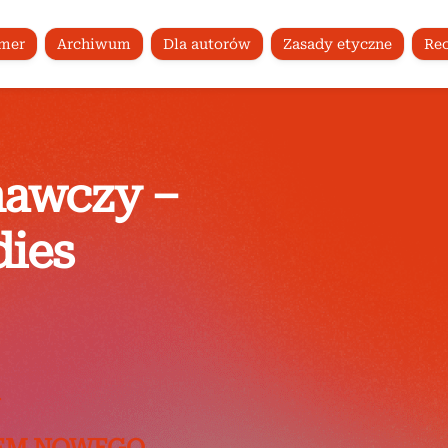
umer
Archiwum
Dla autorów
Zasady etyczne
Rec
nawczy –
dies